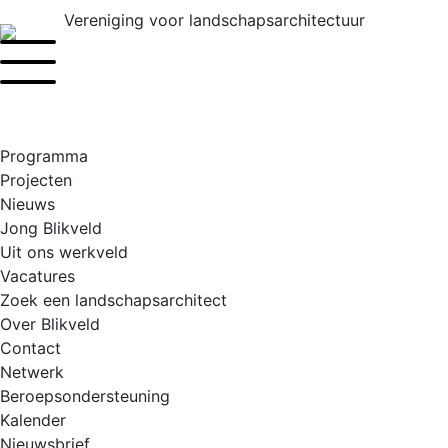
Ga
Vereniging voor landschapsarchitectuur
naar
de
inhoud
Programma
Projecten
Nieuws
Jong Blikveld
Uit ons werkveld
Vacatures
Zoek een landschapsarchitect
Over Blikveld
Contact
Netwerk
Beroepsondersteuning
Kalender
Nieuwsbrief